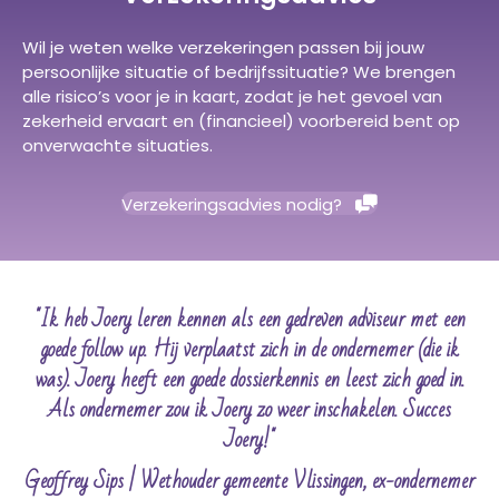
Wil je weten welke verzekeringen passen bij jouw
persoonlijke situatie of bedrijfssituatie? We brengen
alle risico’s voor je in kaart, zodat je het gevoel van
zekerheid ervaart en (financieel) voorbereid bent op
onverwachte situaties.
Verzekeringsadvies nodig?
 ik
"Ik heb Joery leren kennen als een gedreven adviseur met een
,
goede follow up. Hij verplaatst zich in de ondernemer (die ik
l
ven
was). Joery heeft een goede dossierkennis en leest zich goed in.
Al
k
Als ondernemer zou ik Joery zo weer inschakelen. Succes
Joery!"
re
Geoffrey Sips | Wethouder gemeente Vlissingen, ex-ondernemer