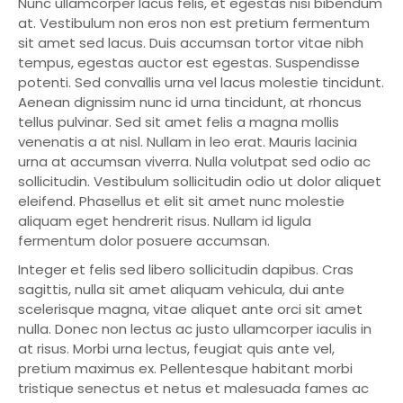
Nunc ullamcorper lacus felis, et egestas nisi bibendum
at. Vestibulum non eros non est pretium fermentum
sit amet sed lacus. Duis accumsan tortor vitae nibh
tempus, egestas auctor est egestas. Suspendisse
potenti. Sed convallis urna vel lacus molestie tincidunt.
Aenean dignissim nunc id urna tincidunt, at rhoncus
tellus pulvinar. Sed sit amet felis a magna mollis
venenatis a at nisl. Nullam in leo erat. Mauris lacinia
urna at accumsan viverra. Nulla volutpat sed odio ac
sollicitudin. Vestibulum sollicitudin odio ut dolor aliquet
eleifend. Phasellus et elit sit amet nunc molestie
aliquam eget hendrerit risus. Nullam id ligula
fermentum dolor posuere accumsan.
Integer et felis sed libero sollicitudin dapibus. Cras
sagittis, nulla sit amet aliquam vehicula, dui ante
scelerisque magna, vitae aliquet ante orci sit amet
nulla. Donec non lectus ac justo ullamcorper iaculis in
at risus. Morbi urna lectus, feugiat quis ante vel,
pretium maximus ex. Pellentesque habitant morbi
tristique senectus et netus et malesuada fames ac