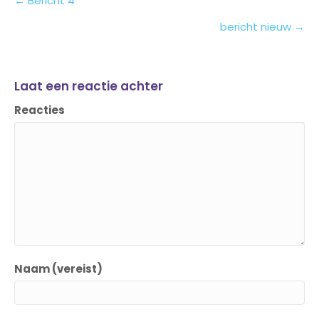
Posts
← Bericht 4
navigation
bericht nieuw →
Laat een reactie achter
Reacties
Naam (vereist)