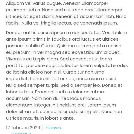
Aliquam vel varius augue. Aenean ullamcorper
euismod luctus. Nunc sed risus sed arcu ullamcorper
ultrices at eget diam. Aenean ut accumsan nibh. Nulla
facilisi. Nulla vel fringilla lectus, ac venenatis ipsum.
Donec mattis cursus ipsum a consectetur. Vestibulum
ante ipsum primis in faucibus orci luctus et ultrices
posuere cubilia Curae; Quisque rutrum porta massa
eu pretium. In vel magna sed ex vestibulum aliquet.
Vivamus eu turpis diam. Sed consectetur, libero
porttitor posuere sagittis, lectus lorem vulputate odio,
ac lacinia elit leo non nisl. Curabitur non urna
imperdiet, hendrerit tortor nec, accumsan massa.
Nulla sed semper turpis. Sed a semper leo. Donec et
lobortis felis. Praesent luctus dolor ac rutrum
accumsan. Nam non dui nec lacus rhoncus
elementum. Integer in tincidunt orci. Lorem ipsum
dolor sit amet, consectetur adipiscing elit. Nunc non
ultrices mauris, in lobortis ante.
17 februari 2020
|
nieuws