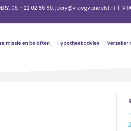
OERY:
06 - 22 02 86 60
,
joery@vraegvanaelst.nl
| VRA
e missie en beloften
Hypotheekadvies
Verzekeri
b