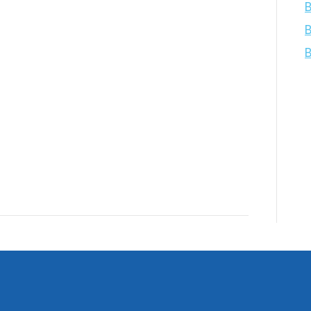
B
B
B