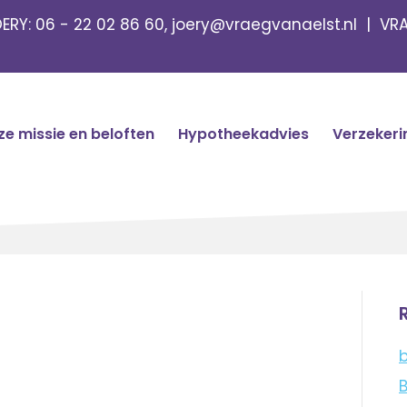
OERY:
06 - 22 02 86 60
,
joery@vraegvanaelst.nl
| VRA
e missie en beloften
Hypotheekadvies
Verzekeri
b